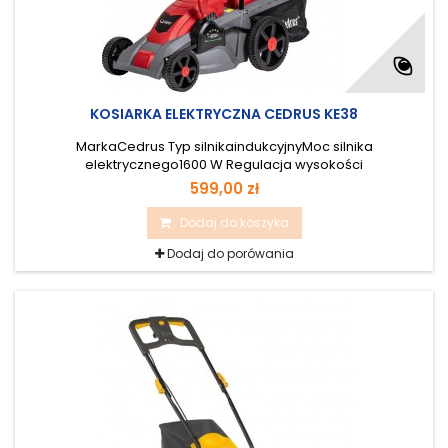
KOSIARKA ELEKTRYCZNA CEDRUS KE38
MarkaCedrus Typ silnikaindukcyjnyMoc silnika
elektrycznego1600 W Regulacja wysokości
koszeniacentralna / 5 stopni
599,00 zł
Dodaj do koszyka
Dodaj do porówania