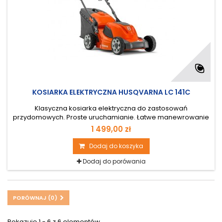
KOSIARKA ELEKTRYCZNA HUSQVARNA LC 141C
Klasyczna kosiarka elektryczna do zastosowań
przydomowych. Proste uruchamianie. Łatwe manewrowanie
dzięki kompaktowej budowie. Wkładka BioClip® dostepna
1 499,00 zł
jako osprzęt.
Dodaj do koszyka
Dodaj do porówania
PORÓWNAJ (
0
)
Pokazuje 1 - 6 z 6 elementów