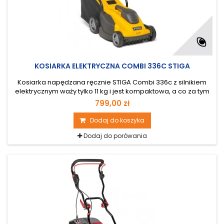
KOSIARKA ELEKTRYCZNA COMBI 336C STIGA
Kosiarka napędzana ręcznie STIGA Combi 336c z silnikiem
elektrycznym waży tylko 11 kg i jest kompaktowa, a co za tym
idzie – lekka i praktyczna. Ta zwrotna i wygodna w obsłudze
799,00 zł
kosiarka napędzana silnikiem o mocy 1400 W ma centralną
regulację wysokości koszenia.
Dodaj do koszyka
Dodaj do porówania