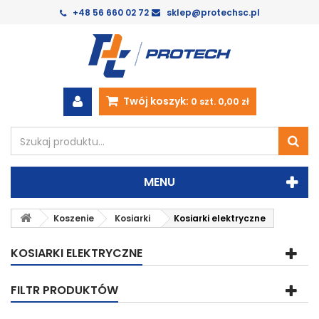
+48 56 660 02 72
sklep@protechsc.pl
Twój koszyk:
0
szt.
0,00 zł
MENU
Koszenie
Kosiarki
Kosiarki elektryczne
KOSIARKI ELEKTRYCZNE
FILTR PRODUKTÓW