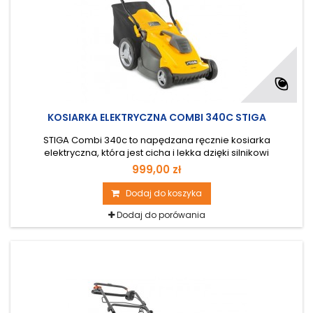
KOSIARKA ELEKTRYCZNA COMBI 340C STIGA
STIGA Combi 340c to napędzana ręcznie kosiarka
elektryczna, która jest cicha i lekka dzięki silnikowi
elektrycznemu o mocy 1600 W i wadze zaledwie 13 kg. Ta
999,00 zł
kompaktowa kosiarka ma 40-litrowy kosz z okienkiem do
sprawdzania poziomu napełnienia i praktyczny uchwyt
Dodaj do koszyka
ułatwiający napełnianie. Szerokość koszenia maszyną Combi
Dodaj do porówania
340c to 38 cm