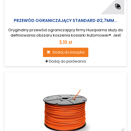
PRZEWÓD OGRANICZAJĄCY STANDARD Ø2,7MM...
Oryginalny przewód ograniczający firmy Husqvarna służy do
definiowania obszaru koszenia kosiarki Automower®. Jest
odpowiedni dla większości instalacji Automower®.
3,10 zł
Dodaj do koszyka
Dodaj do porówania