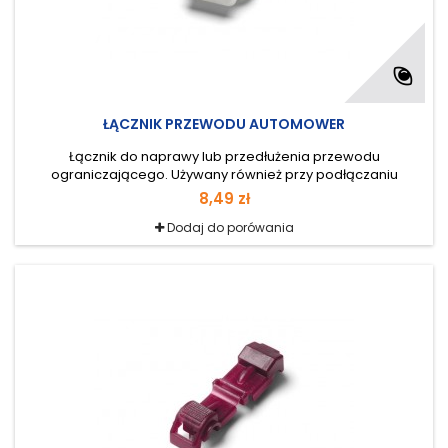
ŁĄCZNIK PRZEWODU AUTOMOWER
Łącznik do naprawy lub przedłużenia przewodu
ograniczającego. Używany również przy podłączaniu
przewodu doprowadzającego do instalacji 1 szt.
8,49 zł
Dodaj do porówania