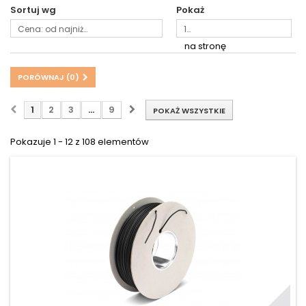
Sortuj wg
Pokaż
Cena: od najniższej
12
na stronę
PORÓWNAJ (
0
)
1
2
3
...
9
POKAŻ WSZYSTKIE
Pokazuje 1 - 12 z 108 elementów