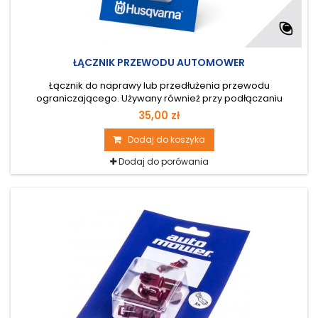
ŁĄCZNIK PRZEWODU AUTOMOWER
Łącznik do naprawy lub przedłużenia przewodu
ograniczającego. Używany również przy podłączaniu
przewodu doprowadzającego do instalacji 5 szt.
35,00 zł
Dodaj do koszyka
Dodaj do porówania