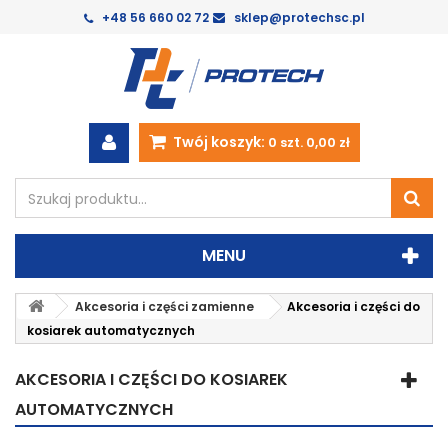
+48 56 660 02 72
sklep@protechsc.pl
Twój koszyk:
0
szt.
0,00 zł
MENU
Akcesoria i części zamienne
Akcesoria i części do
kosiarek automatycznych
AKCESORIA I CZĘŚCI DO KOSIAREK
AUTOMATYCZNYCH