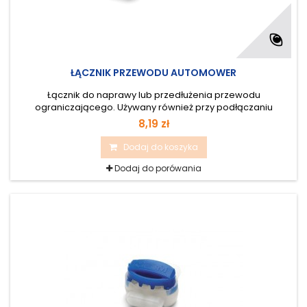
ŁĄCZNIK PRZEWODU AUTOMOWER
Łącznik do naprawy lub przedłużenia przewodu
ograniczającego. Używany również przy podłączaniu
przewodu doprowadzającego do instalacji. 1 szt
8,19 zł
Dodaj do koszyka
Dodaj do porówania