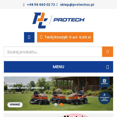
+48 56 660 02 72
sklep@protechsc.pl
Twój koszyk:
0
szt.
0,00 zł
MENU