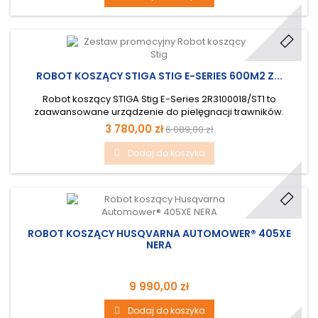
ROBOT KOSZĄCY STIGA STIG E-SERIES 600M2 Z...
Robot koszący STIGA Stig E-Series 2R3100018/ST1 to
zaawansowane urządzenie do pielęgnacji trawników.
Zestaw startowy Stig E600 gwarantuje wydajność koszenia
3 780,00 zł
6 089,00 zł
powierzchni do 600 m2. Wyposażony w 4 obrotowe ostrza,
czujniki przeszkód i deszczu oraz możliwość sterowania
Dodaj do koszyka
przez aplikację STIGA.GO. Cichy (59 dB) i łatwy do
czyszczenia dzięki ochronie IPX5....
ROBOT KOSZĄCY HUSQVARNA AUTOMOWER® 405XE
NERA
9 990,00 zł
Dodaj do koszyka