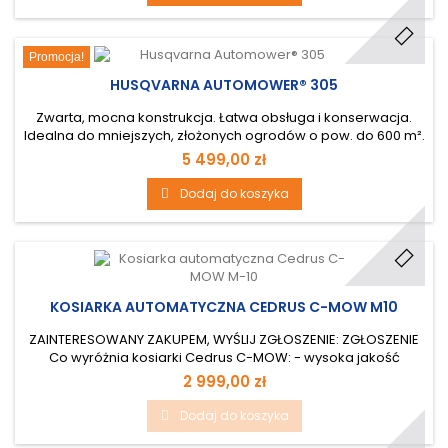
Promocja!
HUSQVARNA AUTOMOWER® 305
Zwarta, mocna konstrukcja. Łatwa obsługa i konserwacja.
Idealna do mniejszych, złożonych ogrodów o pow. do 600 m².
Pokonuje wąskie przejścia i pochyłości. Maks. nachylenie
5 499,00 zł
powierzchni 40 %. Można myć za pomocą węża
ogrodowego. W komplecie czujnik wzrostu trawy, czujnik
Dodaj do koszyka
mrozu i Automower® Connect@Home.
KOSIARKA AUTOMATYCZNA CEDRUS C-MOW M10
ZAINTERESOWANY ZAKUPEM, WYŚLIJ ZGŁOSZENIE: ZGŁOSZENIE
Co wyróżnia kosiarki Cedrus C-MOW: - wysoka jakość
wykonania - łatwa instalacja oraz intuicyjna obsługa - bogate
2 999,00 zł
wyposażanie seryjne - bezpieczeństwo pracy - 36 miesięcy
gwarancji - ślizgowa tarcza tnąca podnosi się jeżeli wykryje
Dodaj do koszyka
przeszkodę - obsługa za pomocą aplikacji - moduł Wifi
oraz...