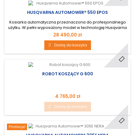
HUSQVARNA AUTOMOWER® 550 EPOS
Kosiarka automatyczna przeznaczona do profesjonalnego
użytku. W pełni wyposażony model w technologię Husqvarna
EPOS z prowadzeniem przez ścieżki transportowei, AppDrive i
28 490,00 zł
precyzyjne zarządzanie obszarem.
Dodaj do koszyka
ROBOT KOSZĄCY G 600
4 765,00 zł
Dodaj do koszyka
Promocja!