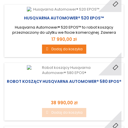
HUSQVARNA AUTOMOWER® 520 EPOS™
Husqvarna Automower® 520 EPOS™ to robot koszący
przeznaczony do użytku we flocie komercyjnej. Zawiera
Husqvarna EPOS™ z wirtualnymi granicami zamiast fizycznych
17 990,00 zł
przewodów, co pozwala zdefiniować kilka obszarów
roboczych z różnymi ustawieniami i ustawić tymczasowe
Dodaj do koszyka
strefy wyłączenia.
ROBOT KOSZĄCY HUSQVARNA AUTOMOWER® 580 EPOS®
38 990,00 zł
Dodaj do koszyka