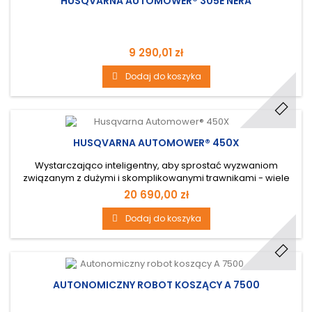
HUSQVARNA AUTOMOWER® 305E NERA
9 290,01 zł
Dodaj do koszyka
HUSQVARNA AUTOMOWER® 450X
Wystarczająco inteligentny, aby sprostać wyzwaniom
związanym z dużymi i skomplikowanymi trawnikami - wiele
wąskich przejść, przeszkód, trudnych terenów i zboczy do
20 690,00 zł
45%.
Dodaj do koszyka
AUTONOMICZNY ROBOT KOSZĄCY A 7500