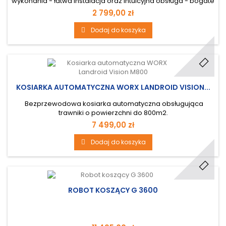
wykonania - łatwa instalacja oraz intuicyjna obsługa - bogate
wyposażanie seryjne - bezpieczeństwo pracy - 36 miesięcy
2 799,00 zł
gwarancji - ślizgowa tarcza tnąca podnosi się jeżeli wykryje
przeszkodę - obsługa za pomocą aplikacji - moduł Wifi oraz
Dodaj do koszyka
bluetooth
KOSIARKA AUTOMATYCZNA WORX LANDROID VISION...
Bezprzewodowa kosiarka automatyczna obsługująca
trawniki o powierzchni do 800m2.
7 499,00 zł
Dodaj do koszyka
ROBOT KOSZĄCY G 3600