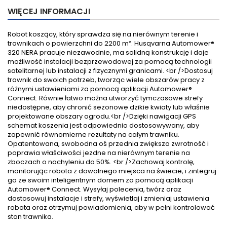
WIĘCEJ INFORMACJI
Robot koszący, który sprawdza się na nierównym terenie i
trawnikach o powierzchni do 2200 m². Husqvarna Automower®
320 NERA pracuje niezawodnie, ma solidną konstrukcję i daje
możliwość instalacji bezprzewodowej za pomocą technologii
satelitarnej lub instalacji z fizycznymi granicami. <br />Dostosuj
trawnik do swoich potrzeb, tworząc wiele obszarów pracy z
różnymi ustawieniami za pomocą aplikacji Automower®
Connect. Równie łatwo można utworzyć tymczasowe strefy
niedostępne, aby chronić sezonowe dzikie kwiaty lub właśnie
projektowane obszary ogrodu.<br />Dzięki nawigacji GPS
schemat koszenia jest odpowiednio dostosowywany, aby
zapewnić równomierne rezultaty na całym trawniku.
Opatentowana, swobodna oś przednia zwiększa zwrotność i
poprawia właściwości jezdne na nierównym terenie na
zboczach o nachyleniu do 50%. <br />Zachowaj kontrolę,
monitorując robota z dowolnego miejsca na świecie, i zintegruj
go ze swoim inteligentnym domem za pomocą aplikacji
Automower® Connect. Wysyłaj polecenia, twórz oraz
dostosowuj instalacje i strefy, wyświetlaj i zmieniaj ustawienia
robota oraz otrzymuj powiadomienia, aby w pełni kontrolować
stan trawnika.