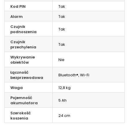
Kod PIN
Tak
Alarm
Tak
Czujnik
Tak
podnoszenia
Czujnik
Tak
przechylenia
Wykrywanie
Nie
obiektów
Łączność
Bluetooth®, Wi-Fi
bezprzewodowa
Waga
12,8 kg
Pojemność
5 Ah
akumulatora
Szerokość
24 cm
koszenia