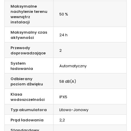
Maksymalne
nachylenie terenu
50 %
wewnątrz
instalacji
Maksymalny czas
24 h
aktywności
Przewody
2
doprowadzające
System
Automatyczny
ładowania
Odbierany
58 dB(A)
poziom dźwięku
Klasa
IPX5
wodoszczelności
Typ akumulatora
Litowo-Jonowy
Prąd ładowania
2,2
Standardowy