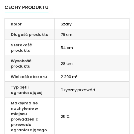
CECHY PRODUKTU
Kolor
Szary
Długość produktu
75 cm
Szerokość
54 cm
produktu
Wysokość
28 cm
produktu
Wielkość obszaru
2 200 m²
Typ pętli
Fizyczny przewód
ograniczającej
Maksymalne
nachylenie w
miejscu
25 %
prowadzenia
przewodu
ograniczającego