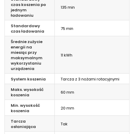
czas koszenia po
135 min
jednym
ładowaniu
Standardowy
75 min
czas ładowania
Średnie zużycie
energii na
miesiąc przy
11 kWh
maksymalnym
wykorzystaniu
urządzenia
System koszenia
Tarcza z 3 nożami rotacyjnymi
Maks. wysokość
60 mm
koszenia
Min. wysokość
20 mm
koszenia
Tarcza
Tak
osłaniająca