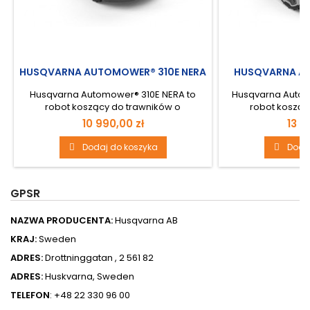
HUSQVARNA AUTOMOWER® 310E NERA
HUSQVARNA A
Husqvarna Automower® 310E NERA to
Husqvarna Autom
robot koszący do trawników o
robot kosząc
powierzchni do...
powie
10 990,00 zł
13 9
Dodaj do koszyka
Doda
GPSR
NAZWA PRODUCENTA:
Husqvarna AB
KRAJ:
Sweden
ADRES:
Drottninggatan , 2 561 82
ADRES:
Huskvarna, Sweden
TELEFON
: +48 22 330 96 00