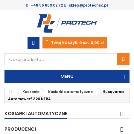
+48 56 660 02 72
sklep@protechsc.pl
Twój koszyk:
0
szt.
0,00 zł
MENU
Koszenie
Kosiarki automatyczne
Husqvarna
Automower® 320 NERA
KOSIARKI AUTOMATYCZNE
PRODUCENCI