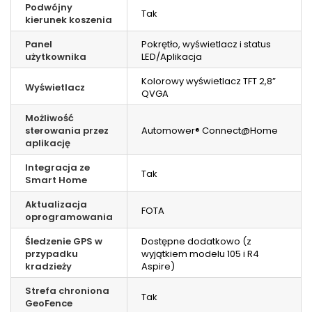
Podwójny
Tak
kierunek koszenia
Panel
Pokrętło, wyświetlacz i status
użytkownika
LED/Aplikacja
Kolorowy wyświetlacz TFT 2,8”
Wyświetlacz
QVGA
Możliwość
sterowania przez
Automower® Connect@Home
aplikację
Integracja ze
Tak
Smart Home
Aktualizacja
FOTA
oprogramowania
Śledzenie GPS w
Dostępne dodatkowo (z
przypadku
wyjątkiem modelu 105 i R4
kradzieży
Aspire)
Strefa chroniona
Tak
GeoFence